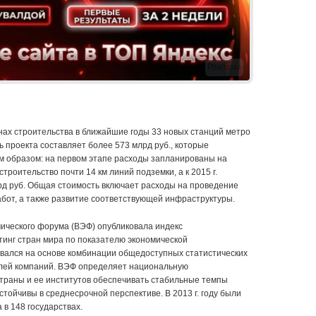
Реклама
ах строительства в ближайшие годы 33 новых станций метро
 проекта составляет более 573 млрд руб., которые
 образом: на первом этапе расходы запланированы на
строительство почти 14 км линий подземки, а к 2015 г.
рд руб. Общая стоимость включает расходы на проведение
бот, а также развитие соответствующей инфраструктуры.
ического форума (ВЭФ) опубликовала индекс
тинг стран мира по показателю экономической
ывался на основе комбинации общедоступных статистических
елей компаний. ВЭФ определяет национальную
страны и ее институтов обеспечивать стабильные темпы
стойчивы в среднесрочной перспективе. В 2013 г. году были
в 148 государствах.