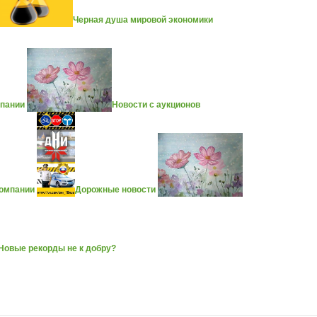
Черная душа мировой экономики
мпании
Новости с аукционов
компании
Дорожные новости
Новые рекорды не к добру?