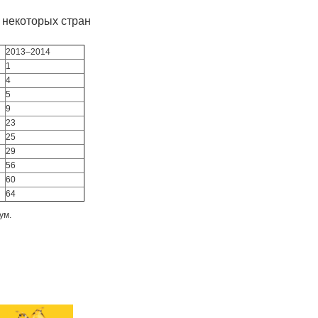
 некоторых стран
2013–2014
1
4
5
9
23
25
29
56
60
64
ум.