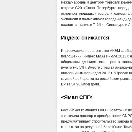
международным центром торговли юанем
встрече G20 в Санкт-Петербурге, переда
основной площадкой торговли юанем явля
экспансии и подыскивают города-кандида
находятся также в Тайбэе, Сингапуре и Л
Индекс снижается
Информационное агентство AK&M сообщил
поглощений (индекс M&A) в июле 2013 г. н
общим замедлением темпов роста экономи
пункта (–5,5%). Вместе с тем за январь–
аналогичным периодом 2012 г. выросло н
крупнейшей сделки на российском рынке
ВР за 54,98 млрд долл.
«Ямал СПГ»
Российская компания ОАО «Новатэк» и К
заключили договор о приобретении CNPC
предусматривает строительство завода п
млн т в год на ресурсной базе Южно-Там