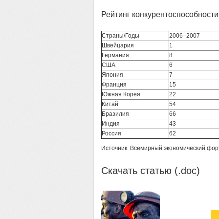
Рейтинг конкурентоспособности
Страны/Годы
2006–2007
Швейцария
1
Германия
8
США
6
Япония
7
Франция
15
Южная Корея
22
Китай
54
Бразилия
66
Индия
43
Россия
62
Источник: Всемирный экономический фор
Скачать статью (.doc)