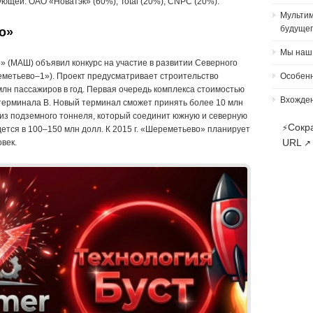
щей: ОАО «Новатэк» (60%), Total (20%), CNPC (20%).
Мультим
будуще
о»
Мы наш,
(МАШ) объявил конкурс на участие в развитии Северного
метьево–1»). Проект предусматривает строительство
Особенн
лн пассажиров в год. Первая очередь комплекса стоимостью
Вхожден
 терминала B. Новый терминал сможет принять более 10 млн
из подземного тоннеля, который соединит южную и северную
Сокр
⚡
ется в 100–150 млн долл. К 2015 г. «Шереметьево» планирует
URL
век.
↗