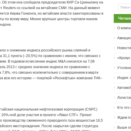
. Об этом она сообщила председателю КНР Си Цзиньпину на
ет Reuters со ссылкой на китайские СМИ. На данный момент
ется биржа Гонконга, но китайские власти заинтересованы в
Читае
ты по всему миру. Менее крупные центры торговли юанем
ондоне.
О компа
Авиацио
Новости
о о снижении индекса российского рынка слияний и
а 31,1 пункта (–20,5%) по сравнению с июнем, что связано с
«Крокус
ки. В годовом исчислении индекс M&A снизился на 7,06
июль 2013 г. среднее значение индекса по сравнению с
Утолен
а 7,8%, что связано исключительно с совершением в марте
Индия: 
 за всю его историю — покупкой «Роснефтью» компании ТНК–
Автомо
Логисти
Кто что 
итайская национальная нефтегазовая корпорация (CNPC)
 20%-ной доли участия в проекте «Ямал СПГ». Проект
Ждем по
о производству сжиженного природного газа мощностью 16,5
бейского месторождения. После закрытия сделки структура
Выше о