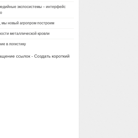
едийные экспосистемы – интерфейс
го
 мы новый агропром построим
ости металлической кровли
ие в логистику
ащение ссылок - Создать короткий