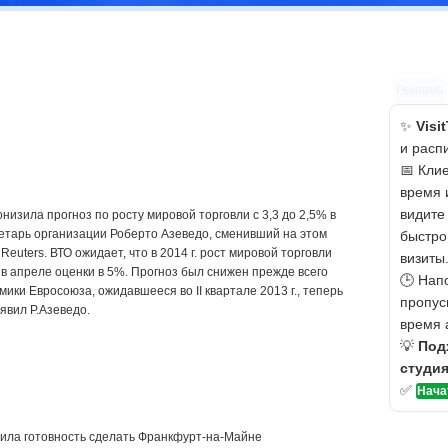
Реклама
✨
Visi
и расп
📅 Кли
время 
видите
низила прогноз по росту мировой торговли с 3,3 до 2,5% в
ретарь организации Роберто Азеведо, сменивший на этом
быстро
euters. ВТО ожидает, что в 2014 г. рост мировой торговли
визиты
 в апреле оценки в 5%. Прогноз был снижен прежде всего
🕒 Нап
ики Евросоюза, ожидавшееся во II квартале 2013 г., теперь
пропус
явил Р.Азеведо.
время 
💡
Под
студи
✅
Нача
ила готовность сделать Франкфурт-на-Майне