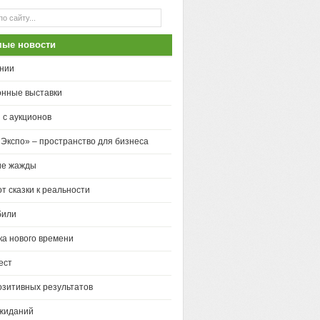
мые новости
нии
нные выставки
 с аукционов
 Экспо» – пространство для бизнеса
ие жажды
от сказки к реальности
били
ка нового времени
ест
зитивных результатов
жиданий